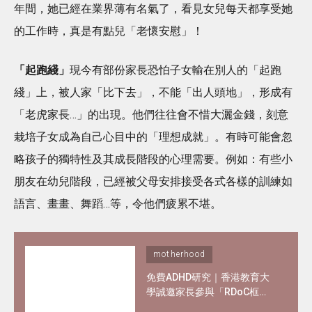
年間，她已經在業界薄有名氣了，看見女兒每天都享受她
的工作時，真是有點兒「老懷安慰」！
「起跑綫」
現今有部份家長恐怕子女輸在別人的「起跑
綫」上，被人家「比下去」，不能「出人頭地」，形成有
「老虎家長…」的出現。他們往往會不惜大灑金錢，刻意
栽培子女成為自己心目中的「理想成就」。有時可能會忽
略孩子的獨特性及其成長階段的心理需要。例如：有些小
朋友在幼兒階段，已經被父母安排接受各式各樣的訓練如
語言、畫畫、舞蹈…等，令他們疲累不堪。
motherhood
免費ADHD研究｜香港教育大
學誠邀家長參與「RDoC框
架」研究 了解專注力不足及過