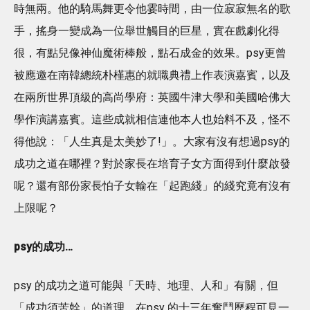
時無兩。他的騎馬舞更令他霎時間，由一位寂寂無名的歌
手，搖身一變成為一位舉世觸目的巨星，實在戲劇化得
很，有點兒像神仙魔術棒般，點石成金的效果。psy更曾
被應邀在南韓總統朴槿惠的就職典禮上作表演嘉賓，以及
在兩所世界頂級的高尚學府：英國牛津大學和美國哈佛大
學作演講嘉賓。這些成就相信連他本人也始料不及，怪不
得他說：「人生真是太美妙了!」。大家有沒有想過psy的
成功之道在哪裡？對於家長在培育子女方面得到什麼啟發
呢？還有部份家長怕子女輸在「起跑綫」的綫究竟有沒有
上限呢？
psy
的成功
…
psy 的成功之道可能與「天時、地理、人和」有關，但
「成功須苦幹」的道理，在psy 的十三年奮鬥歷程可見一