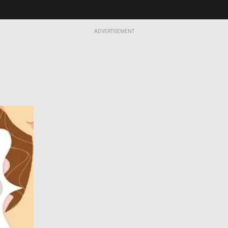
ADVERTISEMENT