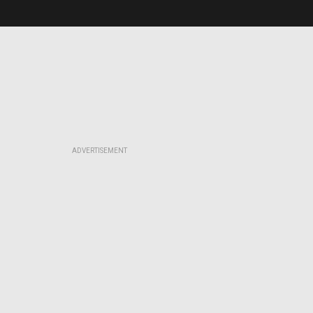
ADVERTISEMENT