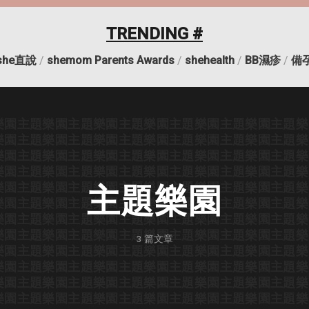
TRENDING #
she直說
/
shemom Parents Awards
/
shehealth
/
BB濕疹
/
備
樂園
主題樂園
主題樂園
主題樂園
主題樂園
主題樂園
主題樂
樂園
主題樂園
主題樂園
主題樂園
主題樂園
主題樂園
主題樂
樂園
主題樂園
主題樂園
主題樂園
主題樂園
主題樂園
主題樂
樂園
主題樂園
主題樂園
主題樂園
主題樂園
主題樂園
主題樂
樂園
主題樂園
主題樂園
主題樂園
主題樂園
主題樂園
主題樂
主題樂園
樂園
主題樂園
主題樂園
主題樂園
主題樂園
主題樂園
主題樂
樂園
主題樂園
主題樂園
主題樂園
主題樂園
主題樂園
主題樂
樂園
主題樂園
主題樂園
主題樂園
主題樂園
主題樂園
主題樂
3
篇文章
樂園
主題樂園
主題樂園
主題樂園
主題樂園
主題樂園
主題樂
樂園
主題樂園
主題樂園
主題樂園
主題樂園
主題樂園
主題樂
樂園
主題樂園
主題樂園
主題樂園
主題樂園
主題樂園
主題樂
樂園
主題樂園
主題樂園
主題樂園
主題樂園
主題樂園
主題樂