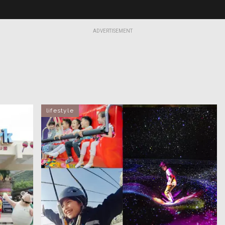
ADVERTISEMENT
lifestyle