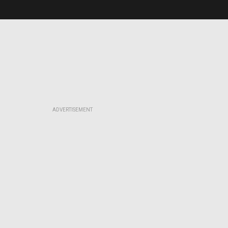
ADVERTISEMENT