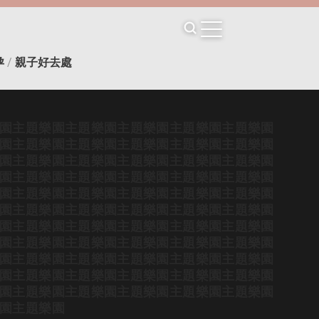
孕
/
親子好去處
園
主題樂園
主題樂園
主題樂園
主題樂園
主題樂園
園
主題樂園
主題樂園
主題樂園
主題樂園
主題樂園
園
主題樂園
主題樂園
主題樂園
主題樂園
主題樂園
園
主題樂園
主題樂園
主題樂園
主題樂園
主題樂園
園
主題樂園
主題樂園
主題樂園
主題樂園
主題樂園
園
主題樂園
主題樂園
主題樂園
主題樂園
主題樂園
園
主題樂園
主題樂園
主題樂園
主題樂園
主題樂園
園
主題樂園
主題樂園
主題樂園
主題樂園
主題樂園
園
主題樂園
主題樂園
主題樂園
主題樂園
主題樂園
園
主題樂園
主題樂園
主題樂園
主題樂園
主題樂園
園
主題樂園
主題樂園
主題樂園
主題樂園
主題樂園
園
主題樂園