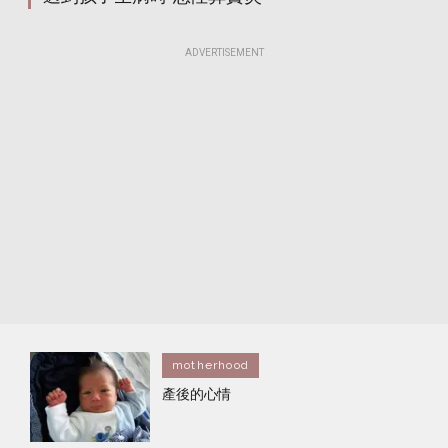
ADVERTISEMENT
motherhood
產後的心情