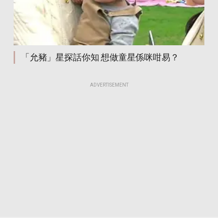
「允豬」星探話你知 想做童星係咪咁易？
ADVERTISEMENT