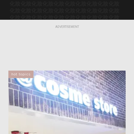
化妝
化妝
化妝
化妝
化妝
化妝
化妝
化妝
化妝
化妝
化妝
化妝
化妝
化妝
化妝
化妝
化妝
化妝
化妝
化妝
化妝
化妝
化妝
化妝
化妝
化妝
化妝
化妝
化妝
化妝
化妝
化妝
化妝
化妝
化妝
化妝
化妝
化妝
化妝
化妝
ADVERTISEMENT
化妝
化妝
化妝
化妝
化妝
化妝
化妝
化妝
化妝
化妝
hot topics