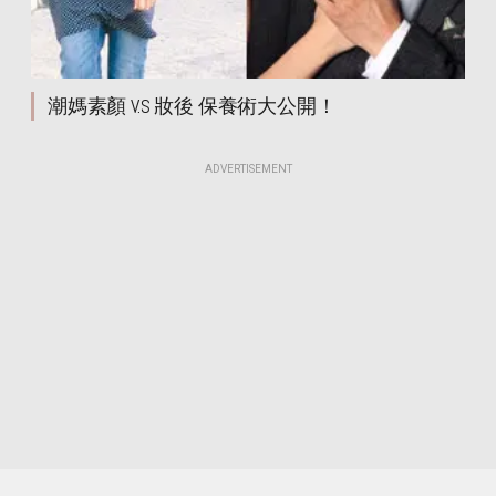
潮媽素顏 V.S 妝後 保養術大公開！
ADVERTISEMENT