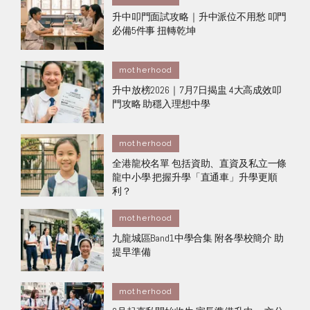
升中叩門面試攻略｜升中派位不用愁 叩門
必備5件事 扭轉乾坤
motherhood
升中放榜2026｜7月7日揭盅 4大高成效叩
門攻略 助穩入理想中學
motherhood
全港龍校名單 包括資助、直資及私立一條
龍中小學 把握升學「直通車」升學更順
利？
motherhood
九龍城區Band1中學合集 附各學校簡介 助
提早準備
motherhood