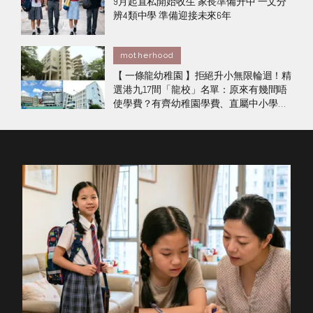
9月起直私開始收生 家長準備升中 一文分
辨4類中學 準備迎接未來6年
motherhood
【 一條龍幼稚園 】拒絕升小無限輪迴！精
選港九17間「龍校」名單：原來有幾間唔
使學費？有齊幼稚園學費、直屬中小學詳
情