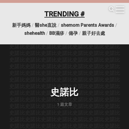
史諾比
史諾比
史諾比
史諾比
史諾比
史諾比
史諾比
史諾比
史諾比
史諾比
史諾比
史諾比
史諾比
史諾比
TRENDING #
史諾比
史諾比
史諾比
史諾比
史諾比
史諾比
史諾比
史諾比
史諾比
史諾比
史諾比
史諾比
史諾比
史諾比
新手媽媽
/
醫she直說
/
shemom Parents Awards
/
史諾比
史諾比
史諾比
史諾比
史諾比
史諾比
史諾比
史諾比
史諾比
史諾比
史諾比
史諾比
史諾比
史諾比
shehealth
/
BB濕疹
/
備孕
/
親子好去處
史諾比
史諾比
史諾比
史諾比
史諾比
史諾比
史諾比
史諾比
史諾比
史諾比
史諾比
史諾比
史諾比
史諾比
史諾比
史諾比
史諾比
史諾比
史諾比
史諾比
史諾比
史諾比
史諾比
史諾比
史諾比
史諾比
史諾比
史諾比
史諾比
史諾比
史諾比
史諾比
史諾比
史諾比
史諾比
史諾比
史諾比
史諾比
史諾比
史諾比
史諾比
史諾比
史諾比
史諾比
史諾比
史諾比
史諾比
史諾比
史諾比
史諾比
史諾比
史諾比
史諾比
史諾比
史諾比
史諾比
史諾比
史諾比
史諾比
史諾比
史諾比
史諾比
史諾比
史諾比
史諾比
史諾比
史諾比
史諾比
史諾比
史諾比
史諾比
1
篇文章
史諾比
史諾比
史諾比
史諾比
史諾比
史諾比
史諾比
史諾比
史諾比
史諾比
史諾比
史諾比
史諾比
史諾比
史諾比
史諾比
史諾比
史諾比
史諾比
史諾比
史諾比
史諾比
史諾比
史諾比
史諾比
史諾比
史諾比
史諾比