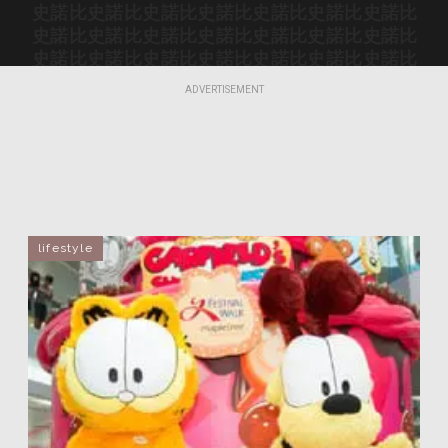
史諾比
史諾比
史諾比
史諾比
史諾比
史諾比
史諾比
史諾比
史諾比
史諾比
史諾比
史諾比
史諾比
史諾比
史諾比
史諾比
史諾比
史諾比
史諾比
史諾比
史諾比
史諾比
史諾比
史諾比
史諾比
史諾比
史諾比
史諾比
ADVERTISEMENT
史諾比
史諾比
史諾比
史諾比
史諾比
史諾比
史諾比
史諾比
史諾比
史諾比
史諾比
史諾比
史諾比
史諾比
史諾比
史諾比
史諾比
史諾比
lifestyle