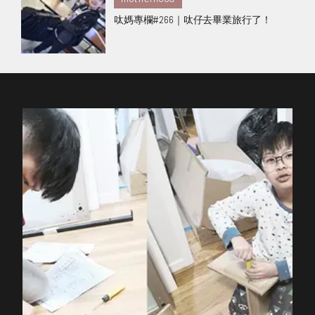
呔媽專欄#266｜呔仔去畢業旅行了！