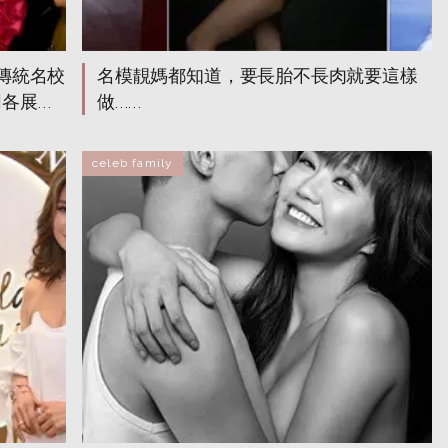
讀傳統名校
名模靚媽都知道，要長胎不長肉就要這樣
做……
celeb family