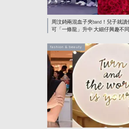
周汶錡兩混血子夾band！兒子就
可「一條龍」升中 大細仔興趣不同各展才
華
fashion & beauty