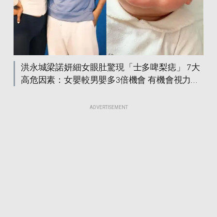
士多啤梨痣
士多啤梨痣
士多啤梨痣
士多啤梨痣
洪永城梁諾妍細女眼肚驚現「士多啤梨痣」 7大
高危因素：女嬰較男嬰多3倍機會 有機會視力受
損
ADVERTISEMENT