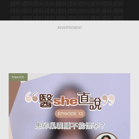
婦科
婦科
婦科
婦科
婦科
婦科
婦科
婦科
婦科
婦科
婦科
婦科
婦科
婦科
婦科
婦科
婦科
婦科
婦科
婦科
婦科
婦科
婦科
婦科
婦科
婦科
婦科
婦科
婦科
婦科
婦科
婦科
婦科
婦科
婦科
婦科
婦科
婦科
婦科
婦科
ADVERTISEMENT
婦科
婦科
婦科
婦科
婦科
婦科
婦科
婦科
婦科
婦科
health