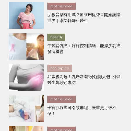
motherhood
胎教音樂有用嗎？原來BB從聲音開始認識
世界｜李文軒婦科醫生
health
中醫論乳癌：好好控制情緒，能減少乳癌
發病機會
hot topics
40歲後高危！乳癌常識3分鐘懶人包 - 外科
醫生鄭紫翎專訪
motherhood
子宮肌腺瘤可引致痛經，嚴重更可致不
孕！
motherhood