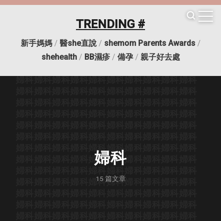
TRENDING #
新手媽媽
/
醫she直說
/
shemom Parents Awards
/
婦科
婦科
婦科
婦科
婦科
婦科
婦科
婦科
婦科
婦科
shehealth
/
BB濕疹
/
備孕
/
親子好去處
婦科
婦科
婦科
婦科
婦科
婦科
婦科
婦科
婦科
婦科
婦科
婦科
婦科
婦科
婦科
婦科
婦科
婦科
婦科
婦科
婦科
婦科
婦科
婦科
婦科
婦科
婦科
婦科
婦科
婦科
婦科
婦科
婦科
婦科
婦科
婦科
婦科
婦科
婦科
婦科
婦科
婦科
婦科
婦科
婦科
婦科
婦科
婦科
婦科
婦科
婦科
婦科
婦科
婦科
婦科
婦科
婦科
婦科
婦科
婦科
婦科
婦科
婦科
婦科
婦科
婦科
婦科
婦科
婦科
婦科
婦科
婦科
婦科
婦科
婦科
婦科
婦科
婦科
婦科
婦科
婦科
婦科
婦科
婦科
婦科
婦科
婦科
婦科
婦科
婦科
婦科
婦科
婦科
婦科
婦科
婦科
婦科
婦科
婦科
婦科
婦科
15
篇文章
婦科
婦科
婦科
婦科
婦科
婦科
婦科
婦科
婦科
婦科
婦科
婦科
婦科
婦科
婦科
婦科
婦科
婦科
婦科
婦科
婦科
婦科
婦科
婦科
婦科
婦科
婦科
婦科
婦科
婦科
婦科
婦科
婦科
婦科
婦科
婦科
婦科
婦科
婦科
婦科