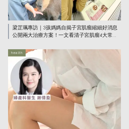
梁芷珮專訪｜3孩媽媽自揭子宮肌瘤縮細好消息
公開兩大治療方案！一文看清子宮肌瘤4大常見
症狀及治療方法
health