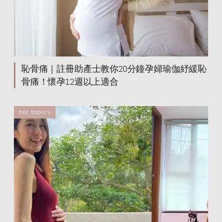
恥骨痛｜註冊助產士教你20分鐘孕婦瑜伽紓緩恥
骨痛！懷孕12週以上適合
hot topics