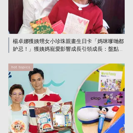
楊卓娜獲姨甥女小珍珠親畫生日卡「媽咪嗲哋都
妒忌！」獲姨媽寵愛影響成長引領成長：盤點女
孩成長過程最需要的10件事
hot topics