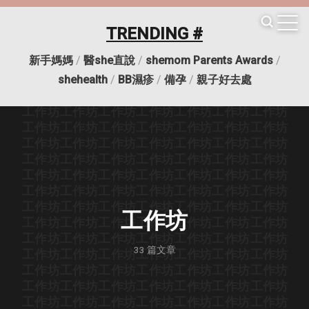
工作坊
工作坊
工作坊
工作坊
工作坊
工作坊
工作坊
工作坊
工作坊
工作坊
工作坊
工作坊
工作坊
工作坊
TRENDING #
工作坊
工作坊
工作坊
工作坊
工作坊
工作坊
工作坊
工作坊
工作坊
工作坊
工作坊
工作坊
工作坊
工作坊
新手媽媽
/
醫she直說
/
shemom Parents Awards
/
工作坊
工作坊
工作坊
工作坊
工作坊
工作坊
工作坊
工作坊
工作坊
工作坊
工作坊
工作坊
工作坊
工作坊
shehealth
/
BB濕疹
/
備孕
/
親子好去處
工作坊
工作坊
工作坊
工作坊
工作坊
工作坊
工作坊
工作坊
工作坊
工作坊
工作坊
工作坊
工作坊
工作坊
工作坊
工作坊
工作坊
工作坊
工作坊
工作坊
工作坊
工作坊
工作坊
工作坊
工作坊
工作坊
工作坊
工作坊
工作坊
工作坊
工作坊
工作坊
工作坊
工作坊
工作坊
工作坊
工作坊
工作坊
工作坊
工作坊
工作坊
工作坊
工作坊
工作坊
工作坊
工作坊
工作坊
工作坊
工作坊
工作坊
工作坊
工作坊
工作坊
工作坊
工作坊
工作坊
工作坊
工作坊
工作坊
工作坊
工作坊
工作坊
工作坊
工作坊
工作坊
工作坊
工作坊
工作坊
工作坊
工作坊
工作坊
33
篇文章
工作坊
工作坊
工作坊
工作坊
工作坊
工作坊
工作坊
工作坊
工作坊
工作坊
工作坊
工作坊
工作坊
工作坊
工作坊
工作坊
工作坊
工作坊
工作坊
工作坊
工作坊
工作坊
工作坊
工作坊
工作坊
工作坊
工作坊
工作坊