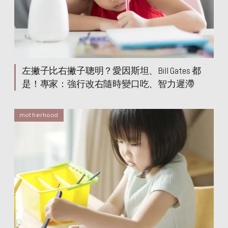
左撇子比右撇子聰明？愛因斯坦、Bill Gates 都
是！專家：強行改右隨時變口吃、智力遲滯
motherhood