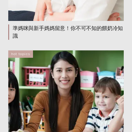
準媽咪與新手媽媽留意！你不可不知的餵奶冷知
識
hot topics