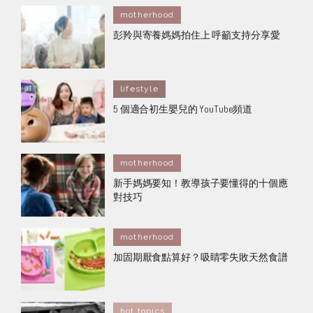
motherhood
彭羚與寄養媽媽拍住上 呼籲支持分享愛
lifestyle
5 個適合初生嬰兒的 YouTube頻道
motherhood
新手媽媽要知！教導孩子要懂得的十個應
對技巧
motherhood
加固期厭食點算好？吸睛零失敗天然食譜
hot topics