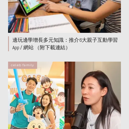
邊玩邊學增長多元知識：推介6大親子互動學習
App / 網站 （附下載連結）
celeb family