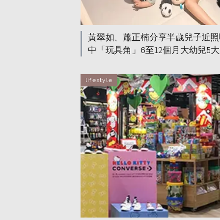
黃翠如、蕭正楠分享半歲兒子近照
中「玩具角」6至12個月大幼兒5
智玩具：鍛鍊感官、肌力、手眼協
進腦部發展
lifestyle