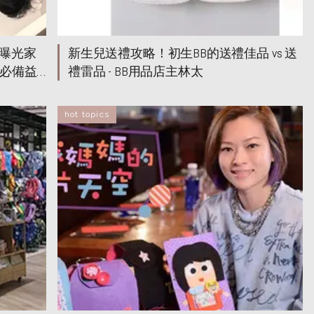
曝光家
新生兒送禮攻略！初生BB的送禮佳品 vs 送
大必備益
禮雷品 - BB用品店主林太
調、促
hot topics