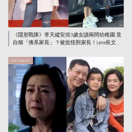
《隱形戰隊》李天縱安排3歲女讀兩間幼稚園 竟
自稱「佛系家長」？被批怪獸家長！Lena長文解
釋咁做有原因
hot topics