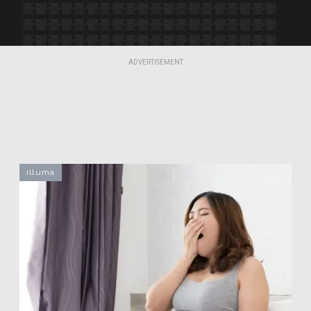
憂鬱
憂鬱
憂鬱
憂鬱
憂鬱
憂鬱
憂鬱
憂鬱
憂鬱
憂鬱
憂鬱
憂鬱
憂鬱
憂鬱
憂鬱
憂鬱
憂鬱
憂鬱
憂鬱
憂鬱
憂鬱
憂鬱
憂鬱
憂鬱
憂鬱
憂鬱
憂鬱
憂鬱
憂鬱
憂鬱
憂鬱
憂鬱
憂鬱
憂鬱
憂鬱
憂鬱
憂鬱
憂鬱
憂鬱
憂鬱
ADVERTISEMENT
憂鬱
憂鬱
憂鬱
憂鬱
憂鬱
憂鬱
憂鬱
憂鬱
憂鬱
憂鬱
illuma