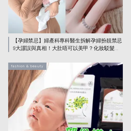
【孕婦禁忌】婦產科專科醫生拆解孕婦扮靚禁忌
9大謬誤與真相！大肚唔可以美甲？化妝駁髮可
免則免？準媽媽一文睇清
fashion & beauty