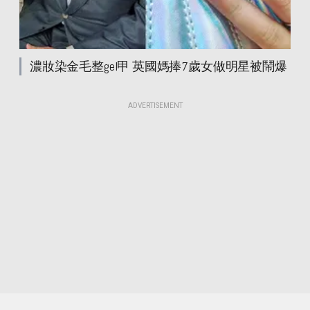
濃妝染金毛整gel甲 英國媽捧7歲女做明星被鬧爆
ADVERTISEMENT