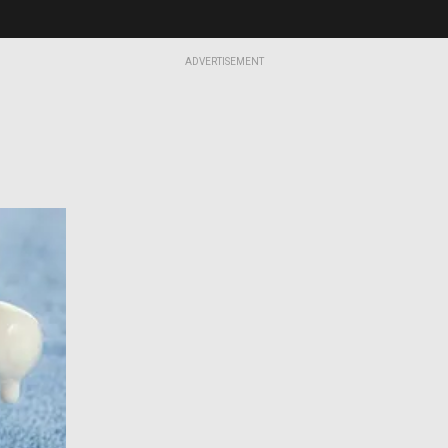
ADVERTISEMENT