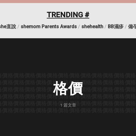
TRENDING #
she直說
/
shemom Parents Awards
/
shehealth
/
BB濕疹
/
備
格價
格價
格價
格價
格價
格價
格價
格價
格價
格價
格價
格價
格
格價
格價
格價
格價
格價
格價
格價
格價
格價
格價
格價
格價
格
格價
格價
格價
格價
格價
格價
格價
格價
格價
格價
格價
格價
格價
格
格價
格價
格價
格價
格價
格價
格價
格價
格價
格價
格價
格價
格
格價
格價
格價
格價
格價
格價
格價
格價
格價
格價
格價
格價
格
1
篇文章
格價
格價
格價
格價
格價
格價
格價
格價
格價
格價
格價
格價
格