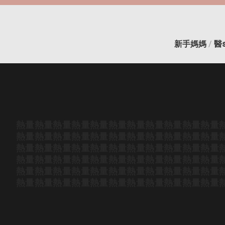
新手媽媽
/
醫
熱量
熱量
熱量
熱量
熱量
熱量
熱量
熱量
熱量
熱量
熱量
熱量
熱量
熱量
熱量
熱量
熱量
熱量
熱量
熱量
熱量
熱量
熱量
熱量
熱量
熱量
熱量
熱量
熱量
熱量
熱量
熱量
熱量
熱量
熱量
熱量
熱量
熱量
熱量
熱量
熱量
熱量
熱量
熱量
熱量
熱量
熱量
熱量
熱量
熱量
熱量
熱量
熱量
熱量
熱量
熱量
熱量
熱量
熱量
熱量
熱量
熱量
熱量
熱量
熱量
熱量