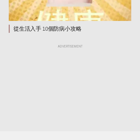
從生活入手 10個防病小攻略
ADVERTISEMENT