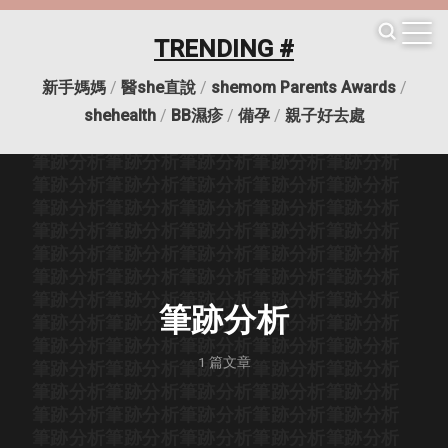
筆跡分析
筆跡分析
筆跡分析
筆跡分析
筆跡分析
筆跡分析
筆跡分析
筆跡分析
筆跡分析
筆跡分析
TRENDING #
筆跡分析
筆跡分析
筆跡分析
筆跡分析
筆跡分析
筆跡分析
筆跡分析
筆跡分析
筆跡分析
筆跡分析
新手媽媽
/
醫she直說
/
shemom Parents Awards
/
筆跡分析
筆跡分析
筆跡分析
筆跡分析
筆跡分析
筆跡分析
筆跡分析
筆跡分析
筆跡分析
筆跡分析
shehealth
/
BB濕疹
/
備孕
/
親子好去處
筆跡分析
筆跡分析
筆跡分析
筆跡分析
筆跡分析
筆跡分析
筆跡分析
筆跡分析
筆跡分析
筆跡分析
筆跡分析
筆跡分析
筆跡分析
筆跡分析
筆跡分析
筆跡分析
筆跡分析
筆跡分析
筆跡分析
筆跡分析
筆跡分析
筆跡分析
筆跡分析
筆跡分析
筆跡分析
筆跡分析
筆跡分析
筆跡分析
筆跡分析
筆跡分析
筆跡分析
筆跡分析
筆跡分析
筆跡分析
筆跡分析
筆跡分析
筆跡分析
筆跡分析
筆跡分析
筆跡分析
筆跡分析
筆跡分析
筆跡分析
筆跡分析
筆跡分析
筆跡分析
筆跡分析
筆跡分析
筆跡分析
筆跡分析
筆跡分析
1
篇文章
筆跡分析
筆跡分析
筆跡分析
筆跡分析
筆跡分析
筆跡分析
筆跡分析
筆跡分析
筆跡分析
筆跡分析
筆跡分析
筆跡分析
筆跡分析
筆跡分析
筆跡分析
筆跡分析
筆跡分析
筆跡分析
筆跡分析
筆跡分析