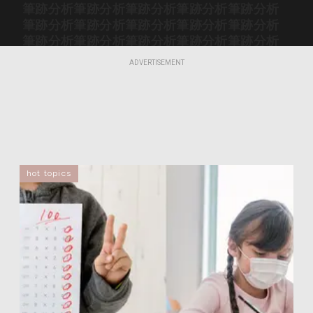
筆跡分析
筆跡分析
筆跡分析
筆跡分析
筆跡分析
筆跡分析
筆跡分析
筆跡分析
筆跡分析
筆跡分析
筆跡分析
筆跡分析
筆跡分析
筆跡分析
筆跡分析
筆跡分析
筆跡分析
筆跡分析
筆跡分析
筆跡分析
ADVERTISEMENT
筆跡分析
筆跡分析
筆跡分析
筆跡分析
筆跡分析
筆跡分析
筆跡分析
筆跡分析
筆跡分析
筆跡分析
筆跡分析
筆跡分析
筆跡分析
筆跡分析
筆跡分析
筆跡分析
筆跡分析
筆跡分析
筆跡分析
筆跡分析
筆跡分析
筆跡分析
筆跡分析
筆跡分析
筆跡分析
筆跡分析
筆跡分析
筆跡分析
筆跡分析
筆跡分析
筆跡分析
筆跡分析
筆跡分析
筆跡分析
筆跡分析
hot topics
筆跡分析
筆跡分析
筆跡分析
筆跡分析
筆跡分析
筆跡分析
筆跡分析
筆跡分析
筆跡分析
筆跡分析
筆跡分析
筆跡分析
筆跡分析
筆跡分析
筆跡分析
筆跡分析
筆跡分析
筆跡分析
筆跡分析
筆跡分析