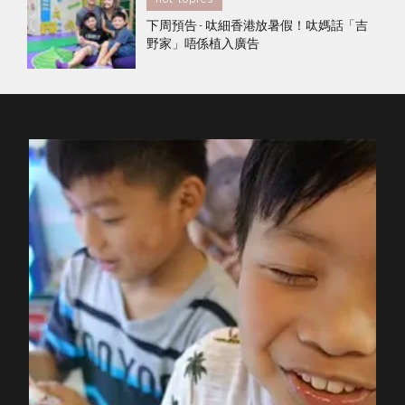
下周預告 - 呔細香港放暑假！呔媽話「吉
野家」唔係植入廣告