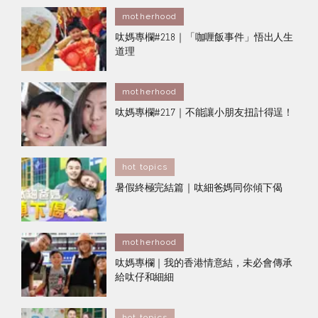
motherhood
呔媽專欄#218｜「咖喱飯事件」悟出人生
道理
motherhood
呔媽專欄#217｜不能讓小朋友扭計得逞！
hot topics
暑假終極完結篇｜呔細爸媽同你傾下偈
motherhood
呔媽專欄｜我的香港情意結，未必會傳承
給呔仔和細細
hot topics