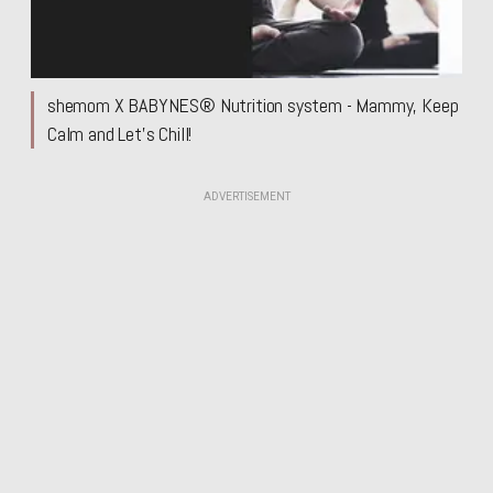
shemom X BABYNES® Nutrition system - Mammy, Keep
Calm and Let’s Chill!
ADVERTISEMENT