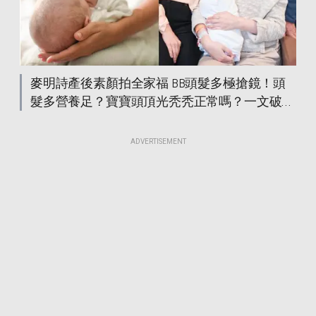
麥明詩產後素顏拍全家福 BB頭髮多極搶鏡！頭
髮多營養足？寶寶頭頂光秃秃正常嗎？一文破解
0至12個月寶寶髮量迷思
ADVERTISEMENT