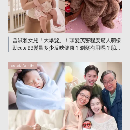
曾淑雅女兒「大爆髮」！頭髮茂密程度驚人萌樣
勁cute BB髮量多少反映健康？剃髮有用嗎？胎毛
製作飾品留住美好回憶
celeb family