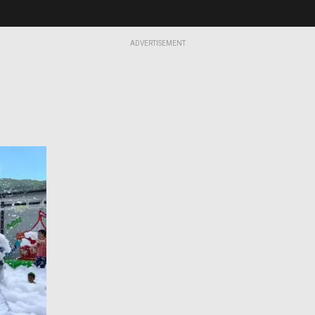
ADVERTISEMENT