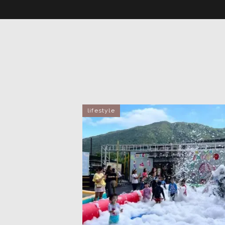
lifestyle