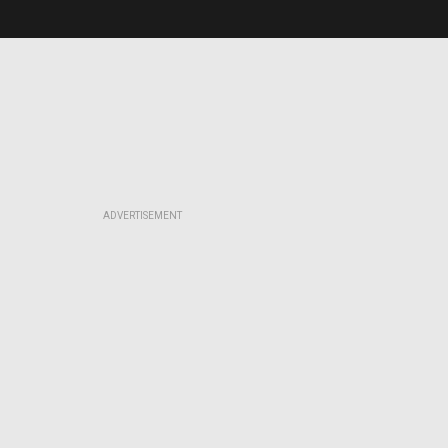
ADVERTISEMENT