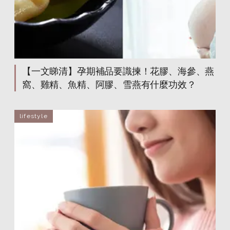
【一文睇清】孕期補品要識揀！花膠、海參、燕
窩、雞精、魚精、阿膠、雪燕有什麼功效？
lifestyle