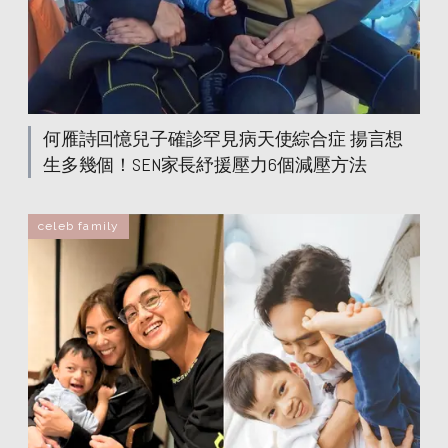
何雁詩回憶兒子確診罕見病天使綜合症 揚言想
生多幾個！SEN家長紓援壓力6個減壓方法
celeb family