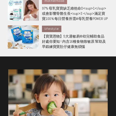
motherhood
97% 母乳寶寶缺乏維他命D<sup>1</sup>
或會影響骨骼生長<sup>3 </sup>滿足寶
寶100％每日營養所需#母乳營養POWER UP
lifestyle
【寶寶恩物】5大適敏易®幼兒輔助食品
好處你要知 ! 內含16種食物致敏原 幫助及
早鍛練寶寶肚仔健康無煩惱