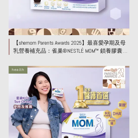
【shemom Parents Awards 2025】最喜愛孕期及母
乳營養補充品：雀巢®NESTLÉ MOM™ 鎖養膠囊 成
為孕媽媽營養後盾！1日1粒營養 All in One 具備 3
大特點 99%孕媽試用後營養補充之選**
health