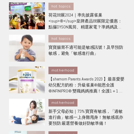
hot topics
荷花BB展2024｜率先披露雀巢
<sup>®</sup>皇牌產品BB展限定優惠：
點攞DYSON風筒、精選家電？準媽媽及新
手媽媽入手攻略
hot topics
寶寶腸胃不適可能是敏感訊號！及早預防
敏感，避免「敏感進行曲」
motherhood
【shemom Parents Awards 2023 】最喜愛嬰
幼兒配方奶粉：升級雀巢®能恩全護
®INFINIPRO® 雙職媽媽推薦！全護1＋1 提
供母愛級營養
motherhood
新手父母必知｜73% 寶寶有敏感，「過敏
進行曲」敏感一上身難甩身！無敏感底亦
要預防 嚴選營養做好防敏準備！