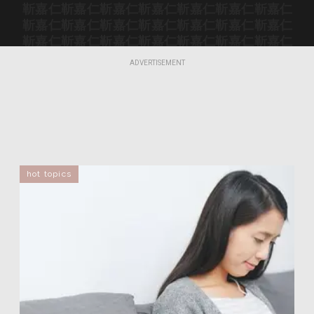
靳嘉仁
靳嘉仁
靳嘉仁
靳嘉仁
靳嘉仁
靳嘉仁
靳嘉仁
靳嘉仁
靳嘉仁
靳嘉仁
靳嘉仁
靳嘉仁
靳嘉仁
靳嘉仁
靳嘉仁
靳嘉仁
靳嘉仁
靳嘉仁
靳嘉仁
靳嘉仁
靳嘉仁
靳嘉仁
靳嘉仁
靳嘉仁
靳嘉仁
靳嘉仁
靳嘉仁
靳嘉仁
ADVERTISEMENT
靳嘉仁
靳嘉仁
靳嘉仁
靳嘉仁
靳嘉仁
靳嘉仁
靳嘉仁
靳嘉仁
靳嘉仁
靳嘉仁
靳嘉仁
靳嘉仁
靳嘉仁
靳嘉仁
靳嘉仁
靳嘉仁
靳嘉仁
靳嘉仁
hot topics