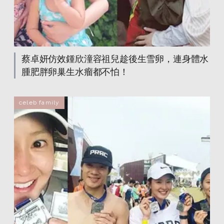
蔡卓妍仿效鍾欣潼容祖兒趁後生雪卵，連身體水
腫肥胖卵巢生水瘤都不怕！
celeb family