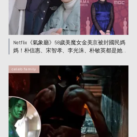
Netflix《氣象廳》58歲美魔女金美京被封國民媽
媽！朴信惠、宋智孝、李光洙、朴敏英都是她兒
女
celeb family