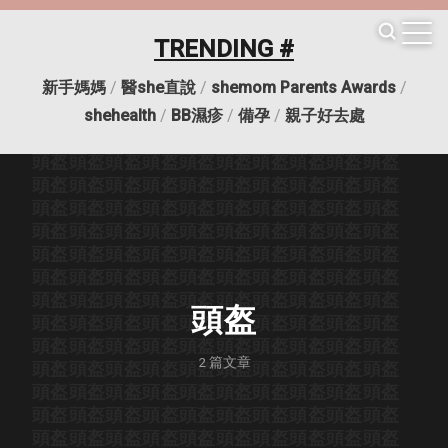
TRENDING #
新手媽媽
/
醫she直說
/
shemom Parents Awards
/
頭盔
頭盔
頭盔
頭盔
頭盔
頭盔
頭盔
頭盔
頭盔
頭盔
shehealth
/
BB濕疹
/
備孕
/
親子好去處
頭盔
頭盔
頭盔
頭盔
頭盔
頭盔
頭盔
頭盔
頭盔
頭盔
頭盔
頭盔
頭盔
頭盔
頭盔
頭盔
頭盔
頭盔
頭盔
頭盔
頭盔
頭盔
頭盔
頭盔
頭盔
頭盔
頭盔
頭盔
頭盔
頭盔
頭盔
頭盔
頭盔
頭盔
頭盔
頭盔
頭盔
頭盔
頭盔
頭盔
頭盔
頭盔
頭盔
頭盔
頭盔
頭盔
頭盔
頭盔
頭盔
頭盔
頭盔
頭盔
頭盔
頭盔
頭盔
頭盔
頭盔
頭盔
頭盔
頭盔
頭盔
頭盔
頭盔
頭盔
頭盔
頭盔
頭盔
頭盔
頭盔
頭盔
頭盔
頭盔
頭盔
頭盔
頭盔
頭盔
頭盔
頭盔
頭盔
頭盔
頭盔
頭盔
頭盔
頭盔
頭盔
頭盔
頭盔
頭盔
頭盔
頭盔
頭盔
頭盔
頭盔
頭盔
頭盔
頭盔
頭盔
頭盔
頭盔
頭盔
頭盔
2
篇文章
頭盔
頭盔
頭盔
頭盔
頭盔
頭盔
頭盔
頭盔
頭盔
頭盔
頭盔
頭盔
頭盔
頭盔
頭盔
頭盔
頭盔
頭盔
頭盔
頭盔
頭盔
頭盔
頭盔
頭盔
頭盔
頭盔
頭盔
頭盔
頭盔
頭盔
頭盔
頭盔
頭盔
頭盔
頭盔
頭盔
頭盔
頭盔
頭盔
頭盔