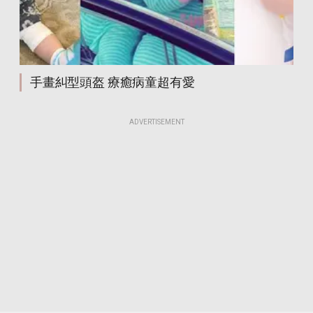
手畫糾型頭盔 療癒病童超有愛
ADVERTISEMENT