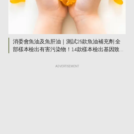
消委會魚油及魚肝油｜測試25款魚油補充劑 全
部樣本檢出有害污染物！14款樣本檢出基因致癌
物 4款總評達5星滿分名單
ADVERTISEMENT