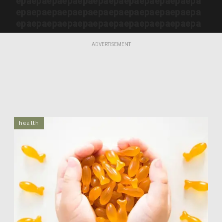
epa
epa
epa
epa
epa
epa
epa
epa
epa
epa
epa
epa
epa
epa
epa
epa
epa
epa
epa
epa
epa
epa
epa
epa
epa
epa
epa
epa
epa
epa
epa
epa
epa
epa
epa
epa
epa
epa
epa
epa
epa
epa
epa
epa
ADVERTISEMENT
health