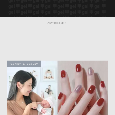
gel 甲
gel 甲
gel 甲
gel 甲
gel 甲
gel 甲
gel 甲
gel 甲
gel 甲
gel 甲
gel 甲
gel 甲
gel 甲
gel 甲
gel 甲
gel 甲
gel 甲
gel 甲
gel 甲
gel 甲
gel 甲
gel 甲
gel 甲
gel 甲
gel 甲
gel 甲
gel 甲
gel 甲
gel 甲
gel 甲
gel 甲
gel 甲
gel 甲
gel 甲
gel 甲
gel 甲
gel 甲
gel 甲
gel 甲
gel 甲
ADVERTISEMENT
gel 甲
gel 甲
gel 甲
gel 甲
gel 甲
gel 甲
gel 甲
gel 甲
gel 甲
gel 甲
gel 甲
gel 甲
gel 甲
gel 甲
gel 甲
gel 甲
gel 甲
gel 甲
gel 甲
gel 甲
gel 甲
gel 甲
gel 甲
gel 甲
fashion & beauty