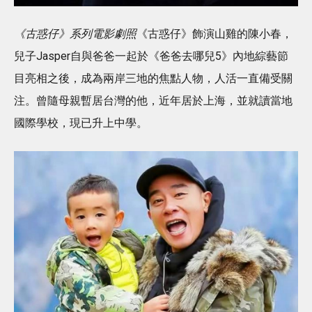
《古惑仔》系列電影劇照
《古惑仔》飾演山雞的陳小春，
兒子Jasper自與爸爸一起於《爸爸去哪兒5》內地綜藝節
目亮相之後，成為兩岸三地的焦點人物，人活一直備受關
注。曾隨母親暫居台灣的他，近年居於上海，並就讀當地
國際學校，現已升上中學。