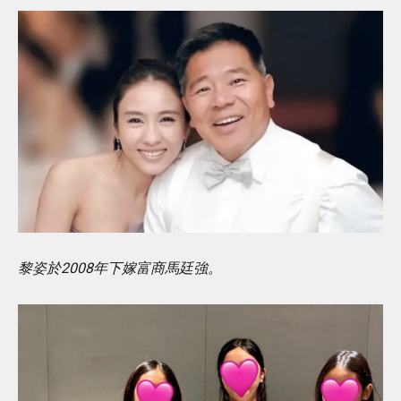
黎姿於2008年下嫁富商馬廷強。