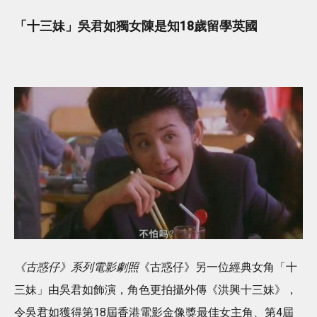
「十三妹」吳君如獨女陳是知18歲留學英國
《古惑仔》系列電影劇照
《古惑仔》另一位經典女角「十
三妹」由吳君如飾演，角色更拍攝外傳《洪興十三妹》，
令吳君如獲得第18屆香港電影金像獎最佳女主角、第4屆