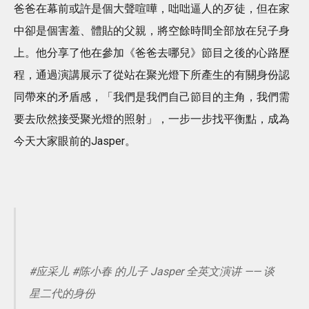
爸爸在幕前或許是個大聲喧嘩，咄咄逼人的歹徒，但在家
中卻是個害羞、體貼的父親，將空餘時間全部放在兒子身
上。他分享了他在參加《爸爸去哪兒》節目之後的心路歷
程，通過演講展示了從站在聚光燈下所產生的有關身份認
同帶來的矛盾感，「我們是我們自己節目的主角，我們需
要去欣然接受聚光燈的照射」，一步一步找平衡點，成為
今天大家眼前的Jasper。
#应采儿 #陈小春 的儿子 Jasper 全英文演讲 —— 谈
星二代的身份