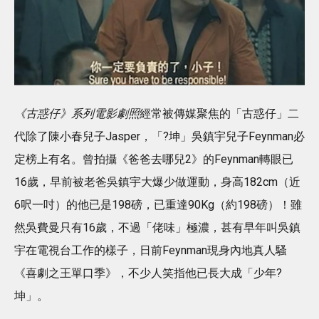
《古惑仔》系列電影劇照
經常被傳媒聚焦的「古惑仔」二
代除了陳小春兒子Jasper，「?坤」吳鎮宇兒子Feynman必
定榜上有名。曾拍攝《爸爸去哪兒2》的Feynman轉眼已
16歲，早前被老爸吳鎮宇大爆少做運動，身高182cm（近
6呎一吋）的他已是198磅，已重達90Kg（約198磅）！雖
然吳費曼只有16歲，不過「佬味」極濃，甚有早年叫吳鎮
宇在電視台工作的樣子，日前Feynman現身內地真人騷
《喜劇之王單口季》，不少人笑指他已長大成「少年?
坤」。