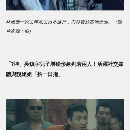
林珊珊一家去年底去日本旅行，與林寶於當地會面。（圖
片來源：IG）
「?坤」吳鎮宇兒子增磅形象判若兩人！活躍社交媒
體與靚姐姐「拍一日拖」