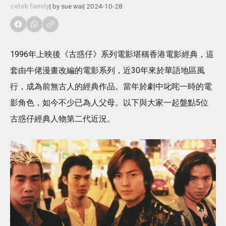
celeb family
| by
sue wai
|
2024-10-28
1996年上映後《古惑仔》系列電影堪稱香港電影經典，這
套由牛佬漫畫改編的電影系列，近30年來於華語地區風
行，成為前無古人的經典作品。當年於劇中叱咤一時的電
影角色，如今不少已為人父母。以下與大家一起盤點5位
古惑仔經典人物第二代近況。