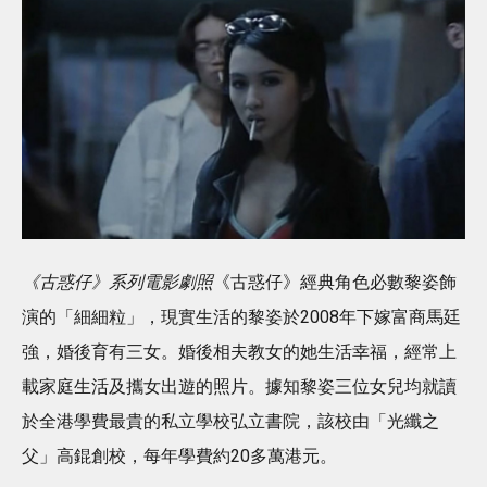
《古惑仔》系列電影劇照
《古惑仔》經典角色必數黎姿飾
演的「細細粒」，現實生活的黎姿於2008年下嫁富商馬廷
強，婚後育有三女。婚後相夫教女的她生活幸福，經常上
載家庭生活及攜女出遊的照片。據知黎姿三位女兒均就讀
於全港學費最貴的私立學校弘立書院，該校由「光纖之
父」高錕創校，每年學費約20多萬港元。