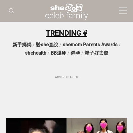
celeb family
TRENDING #
新手媽媽
/
醫she直說
/
shemom Parents Awards
/
shehealth
/
BB濕疹
/
備孕
/
親子好去處
ADVERTISEMENT