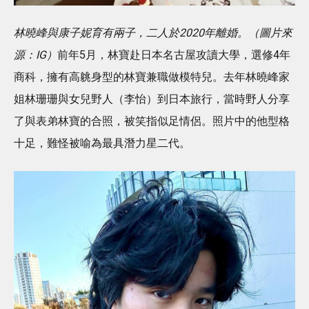
林曉峰與康子妮育有兩子，二人於2020年離婚。（圖片來
源：IG）
前年5月，林寶赴日本名古屋攻讀大學，選修4年
商科，擁有高䠷身型的林寶兼職做模特兒。去年林曉峰家
姐林珊珊與女兒野人（李怡）到日本旅行，當時野人分享
了與表弟林寶的合照，被笑指似足情侶。照片中的他型格
十足，難怪被喻為最具潛力星二代。