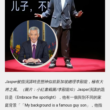
Jasper被指演講時意態神似前新加坡總理李顯龍，極有大
將之風。（圖片：小紅書截圖/李顯龍IG）
Jasper演講的題
目是《Embrace the spotlight》，他有一個與別不同的家
庭背景「「My background is a famous guy son」，他指