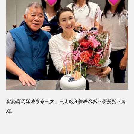
黎姿與馬廷強育有三女，三人均入讀著名私立學校弘立書
院。