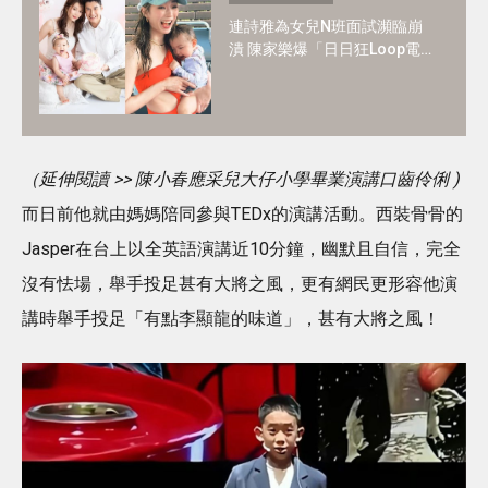
連詩雅為女兒N班面試瀕臨崩
潰 陳家樂爆「日日狂Loop電
郵」！2歲讀N班是必須？3大
選校神準則＋面試必中秘訣
（延伸閱讀 >> 陳小春應采兒大仔小學畢業演講口齒伶俐 )
而日前他就由媽媽陪同參與TEDx的演講活動。西裝骨骨的
Jasper在台上以全英語演講近10分鐘，幽默且自信，完全
沒有怯場，舉手投足甚有大將之風，更有網民更形容他演
講時舉手投足「有點李顯龍的味道」，甚有大將之風！