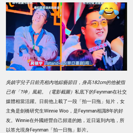
吳鎮宇兒子日前亮相內地綜藝節目，身高182cm的他被指
已有「?坤」風範。（電影截圖）
私底下的Feynman在社交
媒體相當活躍。日前他上載了一段「拍一日拖」短片，女
主角是劍橋研究生Winnie Woo，是Feynman相識8年的好
友。Winnie在外國經營自己頻道的她，近日返到內地，所
以答允現身Feynman「拍一日拖」影片。