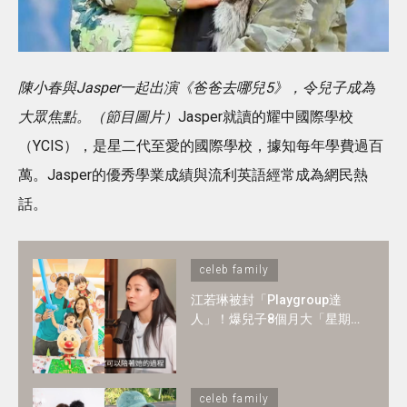
陳小春與Jasper一起出演《爸爸去哪兒5》，令兒子成為
大眾焦點。（節目圖片）
Jasper就讀的耀中國際學校
（YCIS），是星二代至愛的國際學校，據知每年學費過百
萬。Jasper的優秀學業成績與流利英語經常成為網民熱
話。
celeb family
江若琳被封「Playgroup達
人」！爆兒子8個月大「星期
一至日」全爆滿 ！1-2歲BB必
懂6大技能
celeb family