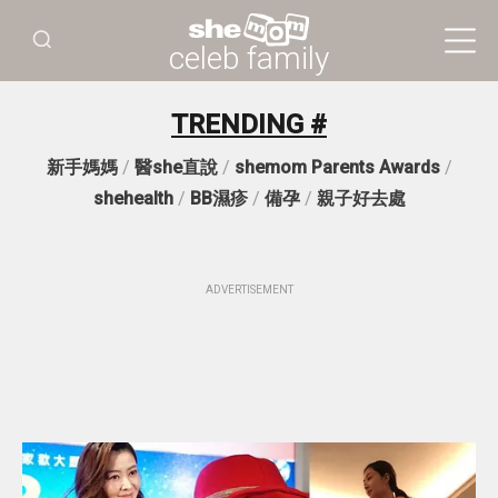
celeb family
TRENDING #
新手媽媽
/
醫she直說
/
shemom Parents Awards
/
shehealth
/
BB濕疹
/
備孕
/
親子好去處
ADVERTISEMENT