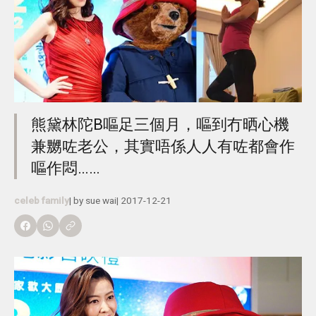
熊黛林陀B嘔足三個月，嘔到冇晒心機
兼嬲咗老公，其實唔係人人有咗都會作
嘔作悶……
celeb family
| by
sue wai
|
2017-12-21