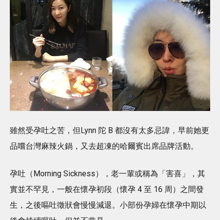
雖然受孕吐之苦，但Lynn 陀 B 都沒有太多忌諱，早前她更
品嚐台灣麻辣火鍋，又去超凍的哈爾賓出席品牌活動。
孕吐（Morning Sickness），老一輩或稱為「害喜」，其
實並不罕見，一般在懷孕初段（懷孕 4 至 16 周）之間發
生，之後嘔吐徵狀會慢慢減退。小部份孕婦在懷孕中期以