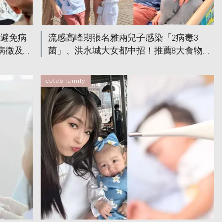
事避免病
流感高峰期張名雅兩兒子感染「2病毒3
病病徵及治
菌」、洪永城大女都中招！推薦8大食物幫
助恢復健康加速痊癒
celeb family