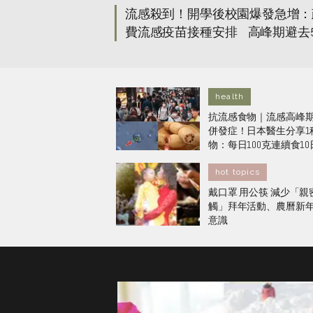
流感殺到！開學後校園爆發急增：
費流感疫苗接種安排 高峰期避去
守護一家健康
health
抗流感食物｜流感高峰
併發症！日本醫生分享1
物：每日100克連續食1
力大增20倍！
hot topics
戴口罩 用公筷 減少「親
觸」拜年活動、農曆新
意識