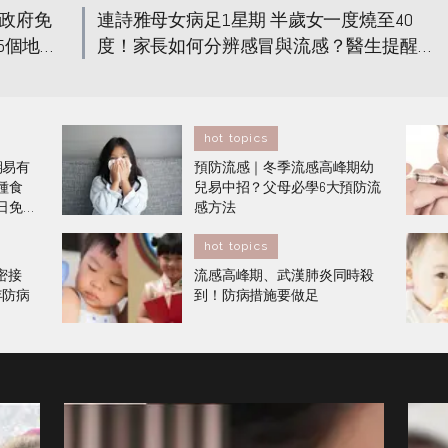
政府免
連詩雅母女病足1星期 半歲女一度燒至40
5個地方
度！家長如何分辨感冒與流感？醫生提醒3
種症狀應入院！
hot topics
期易有
預防流感｜冬季流感高峰期幼
種食
兒易中招？父母必學6大預防流
0日免疫
感方法
hot topics
密接
流感高峰期、武漢肺炎同時殺
年防病
到！防病措施要做足