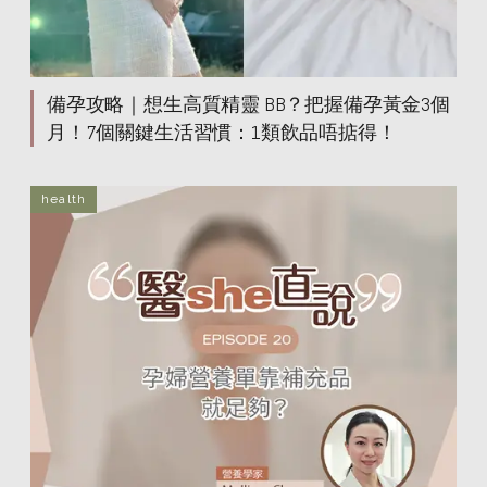
備孕攻略｜想生高質精靈 BB？把握備孕黃金3個
月！7個關鍵生活習慣：1類飲品唔掂得！
health