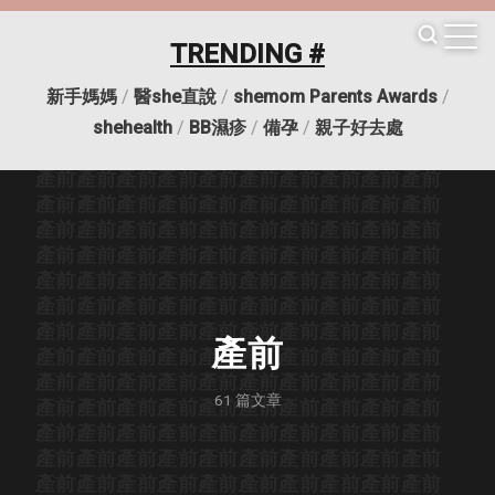
TRENDING #
新手媽媽
/
醫she直說
/
shemom Parents Awards
/
產前
產前
產前
產前
產前
產前
產前
產前
產前
產前
shehealth
/
BB濕疹
/
備孕
/
親子好去處
產前
產前
產前
產前
產前
產前
產前
產前
產前
產前
產前
產前
產前
產前
產前
產前
產前
產前
產前
產前
產前
產前
產前
產前
產前
產前
產前
產前
產前
產前
產前
產前
產前
產前
產前
產前
產前
產前
產前
產前
產前
產前
產前
產前
產前
產前
產前
產前
產前
產前
產前
產前
產前
產前
產前
產前
產前
產前
產前
產前
產前
產前
產前
產前
產前
產前
產前
產前
產前
產前
產前
產前
產前
產前
產前
產前
產前
產前
產前
產前
產前
產前
產前
產前
產前
產前
產前
產前
產前
產前
產前
產前
產前
產前
產前
產前
產前
產前
產前
產前
產前
61
篇文章
產前
產前
產前
產前
產前
產前
產前
產前
產前
產前
產前
產前
產前
產前
產前
產前
產前
產前
產前
產前
產前
產前
產前
產前
產前
產前
產前
產前
產前
產前
產前
產前
產前
產前
產前
產前
產前
產前
產前
產前