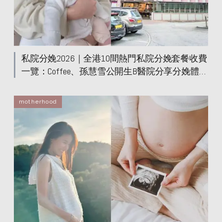
私院分娩2026｜全港10間熱門私院分娩套餐收費
一覽：Coffee、孫慧雪公開生B醫院分享分娩體
驗！
motherhood