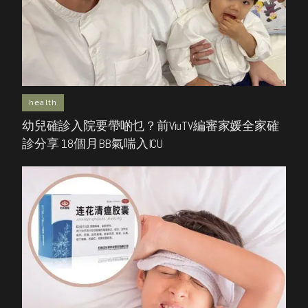
health
幼兒確診入院要帶啲乜？前ViuTV編審家媛全家確
診分享 18個月BB氣喘入ICU