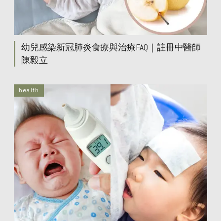
幼兒感染新冠肺炎食療與治療FAQ｜註冊中醫師
陳毅立
health